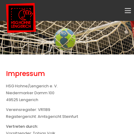
Der Eintrag "offcanvas-col1" existiert leider nicht.
Der Eintrag "offcanvas-col2" existiert leider nicht.
Der Eintrag "offcanvas-col3" existiert leider nicht.
Der Eintrag "offcanvas-col4" existiert leider nicht.
Impressum
HSG Hohne/Lengerich e. V.
Niedermarker Damm 100
49525 Lengerich
Vereinsregister: VR1189
Registergericht: Amtsgericht Steinfurt
Vertreten durch:
Vorsitzender: Tobias Volk