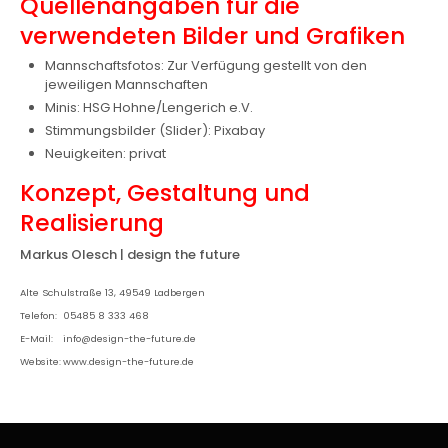
Quellenangaben für die
verwendeten Bilder und Grafiken
Mannschaftsfotos: Zur Verfügung gestellt von den
jeweiligen Mannschaften
Minis: HSG Hohne/Lengerich e.V.
Stimmungsbilder (Slider): Pixabay
Neuigkeiten: privat
Konzept, Gestaltung und
Realisierung
Markus Olesch | design the future
Alte Schulstraße 13, 49549 Ladbergen
Telefon:
05485 8 333 468
E-Mail:
info@design-the-future.de
Website:
www.design-the-future.de