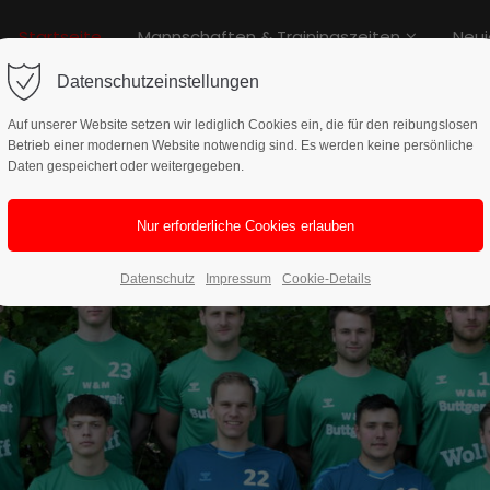
Startseite
Mannschaften & Trainingszeiten
Neui
rag "offcanvas-col2" existiert
Der Eintrag "offcanvas-col3" exi
cht.
leider nicht.
Datenschutzeinstellungen
Auf unserer Website setzen wir lediglich Cookies ein, die für den reibungslosen
Betrieb einer modernen Website notwendig sind. Es werden keine persönliche
Daten gespeichert oder weitergegeben.
Datenschutz
Impressum
Cookie-Details