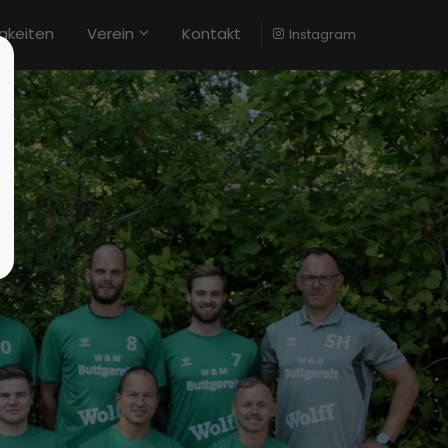
gkeiten
Verein
Kontakt
Instagram
stiert
Der Eintrag "offcanvas-col4" existiert
leider nicht.