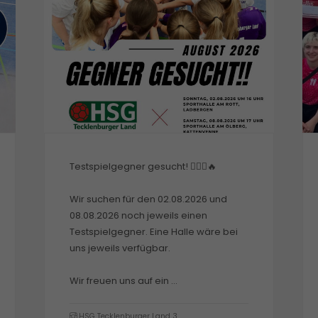
Mannschaftsfahrt 2026 🥳
Nach drei Jahren beim Beach- und
Fun-Cup von @mueller_touren in
Neuharlingersiel haben wir endlich
den Pokal geholt und einen
Reisegutschein gewonnen 🥇🤙🏼
Wir ...