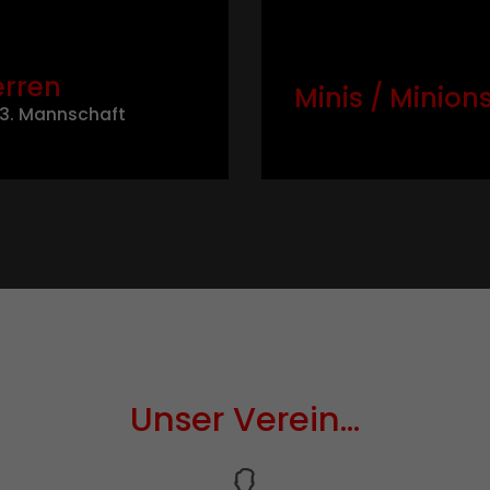
rren
Minis / Minion
– 3. Mannschaft
Unser Verein...