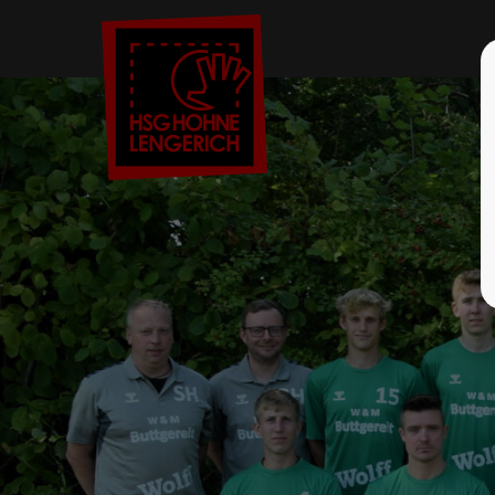
Der Eintrag "offcanvas-col1" existiert
Der Eint
leider nicht.
leider ni