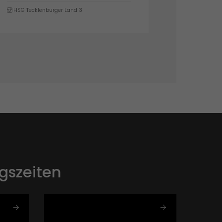
HSG Katten
gszeiten