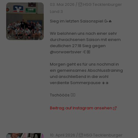
03. Mai 2026
/
HSG Tecklenburger
Land 3
Sieg im letzten Saisonspiel 🥳🔥
Wir belohnen uns nach einer sehr
durchwachsenen Saison mit einem
deutlichen 27:18 Sieg gegen
@vorwaertsvier 🤙🏼
Morgen geht es für uns nochmal in
ein gemeinsames Abschlusstraining
und anschließend in die wohl
verdiente Sommerpause ☀️☀️
Tschööös ✌🏼
Beitrag auf Instagram ansehen
10. April 2026
/
HSG Tecklenburger