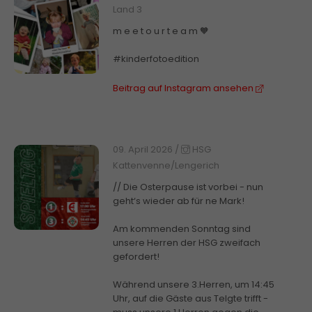
Land 3
m e e t o u r t e a m 🧡
#kinderfotoedition
Beitrag auf Instagram ansehen
09. April 2026
/
HSG
Kattenvenne/Lengerich
// Die Osterpause ist vorbei - nun
geht‘s wieder ab für ne Mark!
Am kommenden Sonntag sind
unsere Herren der HSG zweifach
gefordert!
Während unsere 3.Herren, um 14:45
Uhr, auf die Gäste aus Telgte trifft -