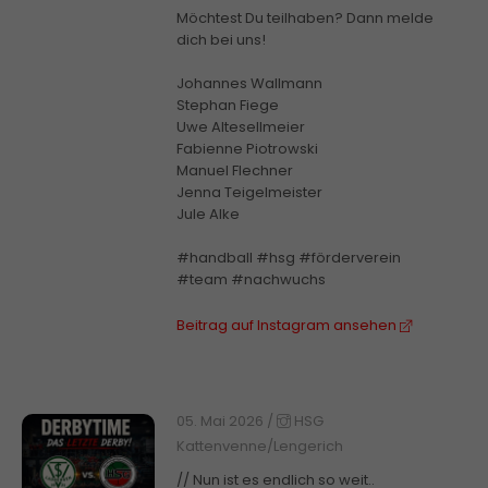
Möchtest Du teilhaben? Dann melde
dich bei uns!
Johannes Wallmann
Stephan Fiege
Uwe Altesellmeier
Fabienne Piotrowski
Manuel Flechner
Jenna Teigelmeister
Jule Alke
#handball #hsg #förderverein
#team #nachwuchs
Beitrag auf Instagram ansehen
05. Mai 2026
/
HSG
Kattenvenne/Lengerich
// Nun ist es endlich so weit..