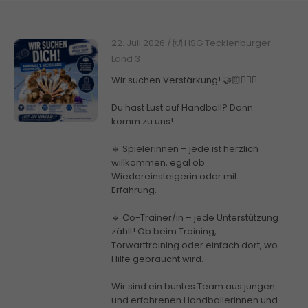
22. Juli 2026
/
HSG Tecklenburger
Land 3
Wir suchen Verstärkung! 🤝🏻🤾🏼‍♀️
Du hast Lust auf Handball? Dann
komm zu uns!
🔹 Spielerinnen – jede ist herzlich
willkommen, egal ob
Wiedereinsteigerin oder mit
Erfahrung.
🔹 Co-Trainer/in – jede Unterstützung
zählt! Ob beim Training,
Torwarttraining oder einfach dort, wo
Hilfe gebraucht wird.
Wir sind ein buntes Team aus jungen
und erfahrenen Handballerinnen und