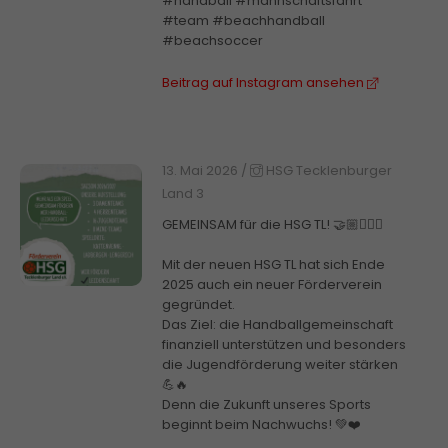
#handball #mannschaftsfahrt
#team #beachhandball
#beachsoccer
Beitrag auf Instagram ansehen
13. Mai 2026
/
HSG Tecklenburger
Land 3
GEMEINSAM für die HSG TL! 🤝🏼🤾🏼‍♀️
Mit der neuen HSG TL hat sich Ende
2025 auch ein neuer Förderverein
gegründet.
Das Ziel: die Handballgemeinschaft
finanziell unterstützen und besonders
die Jugendförderung weiter stärken
💪🔥
Denn die Zukunft unseres Sports
beginnt beim Nachwuchs! 💚❤️