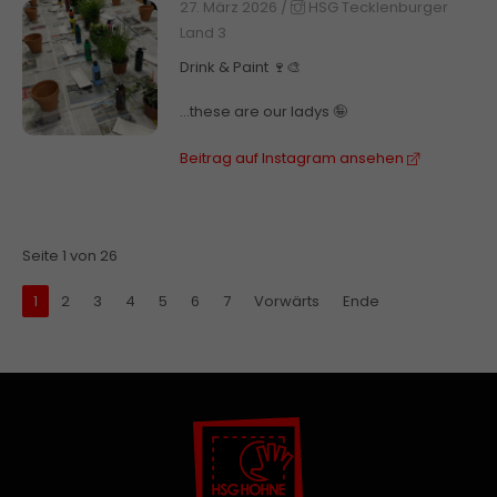
27. März 2026
/
HSG Tecklenburger
Land 3
Drink & Paint 🍷🎨
…these are our ladys 🤪
Beitrag auf Instagram ansehen
Seite 1 von 26
1
2
3
4
5
6
7
Vorwärts
Ende