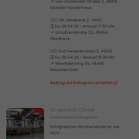
📌 von-Humboldt-Straße 2, 48159
Münster-Kinderhaus
🤾🏼‍♂️ VFL Gladbeck 2 : HSG1
🗓️ Sa, 05.04.25 - Anwurf 17:00 Uhr
📌 Schützenstraße 23, 45964
Gladbeck
🤾🏼‍♂️ SuS Neuenkirchen 2 : HSG2
🗓️ So, 06.04.25 - Anwurf 18:30 Uhr
📌 Westfalenring 39, 48485
Neuenkirchen
Beitrag auf Instagram ansehen
03. April 2025
/
HSG
Kattenvenne/Lengerich
Erfolgreiches Wochenende für die
HSG!