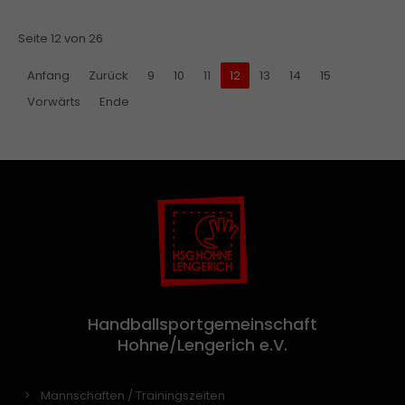
Seite 12 von 26
Anfang
Zurück
9
10
11
12
13
14
15
Vorwärts
Ende
Handballsportgemeinschaft
Hohne/Lengerich e.V.
Mannschaften / Trainingszeiten