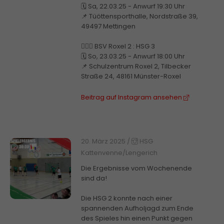
🗓️ Sa, 22.03.25 - Anwurf 19:30 Uhr
📌 Tüöttensporthalle, Nordstraße 39,
49497 Mettingen
🤾🏼‍♂️ BSV Roxel 2 : HSG 3
🗓️ So, 23.03.25 - Anwurf 18:00 Uhr
📌 Schulzentrum Roxel 2, Tilbecker
Straße 24, 48161 Münster-Roxel
Beitrag auf Instagram ansehen
20. März 2025
/
HSG
Kattenvenne/Lengerich
Die Ergebnisse vom Wochenende
sind da!
Die HSG 2 konnte nach einer
spannenden Aufholjagd zum Ende
des Spieles hin einen Punkt gegen