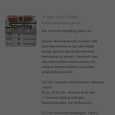
20. März 2025
/
HSG
Kattenvenne/Lengerich
Der nächste Spieltag steht an!
Dieses Wochenende müssen alle
drei Herrenteams auf die Platte.
Leider gibt es diese Woche kein
Heimspiel zu sehen. Dennoch hier
alle Information wann und wo ihr
unsere Mannschaften auswärts
unterstützen könnt:
🤾🏼‍♂️ SV Teutonia 1919 Bochum-Riemke
: HSG 1
🗓️ Sa, 22.03.25 - Anwurf 19:30 Uhr
📌 Heinrich Böll Sporthalle,
Wielandstraße, 44791 Bochum
🤾🏼‍♂️ VFL Eintracht Mettingen : HSG 2