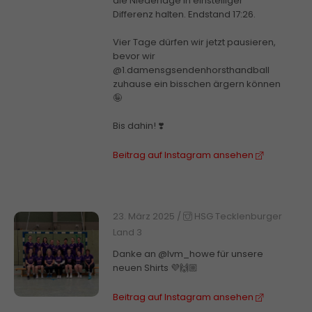
die Niederlage in einstelliger
Differenz halten. Endstand 17:26.
Vier Tage dürfen wir jetzt pausieren,
bevor wir
@1.damensgsendenhorsthandball
zuhause ein bisschen ärgern können
🤪
Bis dahin! ❣️
Beitrag auf Instagram ansehen
23. März 2025
/
HSG Tecklenburger
Land 3
Danke an @lvm_howe für unsere
neuen Shirts 💜🙌🏼
Beitrag auf Instagram ansehen