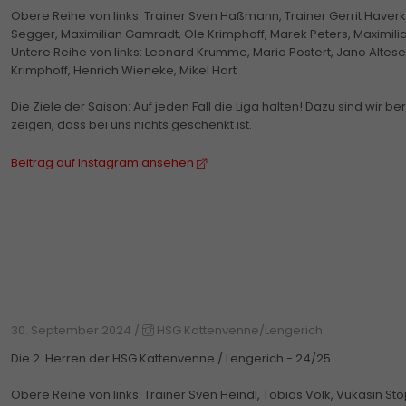
Obere Reihe von links: Trainer Sven Haßmann, Trainer Gerrit Have
Segger, Maximilian Gamradt, Ole Krimphoff, Marek Peters, Maximilia
Untere Reihe von links: Leonard Krumme, Mario Postert, Jano Altes
Krimphoff, Henrich Wieneke, Mikel Hart
Die Ziele der Saison: Auf jeden Fall die Liga halten! Dazu sind wir 
zeigen, dass bei uns nichts geschenkt ist.
Beitrag auf Instagram ansehen
30. September 2024
/
HSG Kattenvenne/Lengerich
Die 2. Herren der HSG Kattenvenne / Lengerich - 24/25
Obere Reihe von links: Trainer Sven Heindl, Tobias Volk, Vukasin Sto