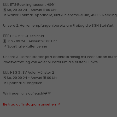
🤾🏼‍♂️ ETG Recklinghausen : HSG 1
🗓️ So, 29.09.24 - Anwurf 11:00 Uhr
📌 Walter-Lohmar-Sporthalle, Blitzkuhlenstraße 81b, 45659 Reckli
Unsere 2. Herren empfangen bereits am Freitag die SGH Steinfurt.
🤾🏼‍♂️ HSG 2 : SGH Steinfurt
🗓️ Fr, 27.09.24 - Anwurf 20:00 Uhr
📌 Sporthalle Kattenvenne
Unsere 3. Herren starten jetzt ebenfalls richtig mit ihrer Saison du
Zweitvertretung von Adler Münster um die ersten Punkte.
🤾🏼‍♂️ HSG 3 : SV Adler Münster 2
🗓️ So, 29.09.24 - Anwurf 15:00 Uhr
📌 Sporthalle Lengerich
Wir freuen uns auf euch!❤️💚
Beitrag auf Instagram ansehen