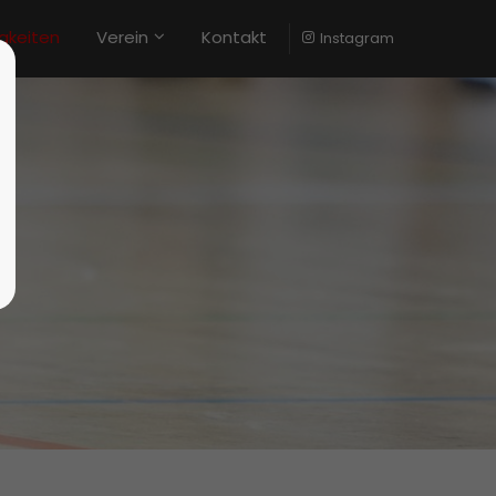
gkeiten
Verein
Kontakt
Instagram
stiert
Der Eintrag "offcanvas-col4" existiert
leider nicht.