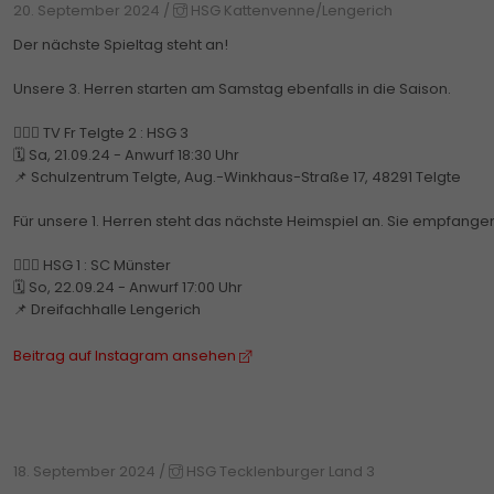
20. September 2024
/
HSG Kattenvenne/Lengerich
Der nächste Spieltag steht an!
Unsere 3. Herren starten am Samstag ebenfalls in die Saison.
🤾🏼‍♂️ TV Fr Telgte 2 : HSG 3
🗓️ Sa, 21.09.24 - Anwurf 18:30 Uhr
📌 Schulzentrum Telgte, Aug.-Winkhaus-Straße 17, 48291 Telgte
Für unsere 1. Herren steht das nächste Heimspiel an. Sie empfange
🤾🏼‍♂️ HSG 1 : SC Münster
🗓️ So, 22.09.24 - Anwurf 17:00 Uhr
📌 Dreifachhalle Lengerich
Beitrag auf Instagram ansehen
18. September 2024
/
HSG Tecklenburger Land 3