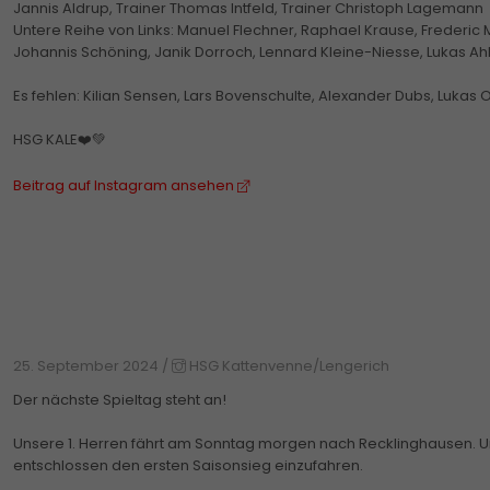
Jannis Aldrup, Trainer Thomas Intfeld, Trainer Christoph Lagemann
Untere Reihe von Links: Manuel Flechner, Raphael Krause, Frederic M
Johannis Schöning, Janik Dorroch, Lennard Kleine-Niesse, Lukas Ahl
Es fehlen: Kilian Sensen, Lars Bovenschulte, Alexander Dubs, Lukas Oe
HSG KALE❤️💚
Beitrag auf Instagram ansehen
25. September 2024
/
HSG Kattenvenne/Lengerich
Der nächste Spieltag steht an!
Unsere 1. Herren fährt am Sonntag morgen nach Recklinghausen. U
entschlossen den ersten Saisonsieg einzufahren.