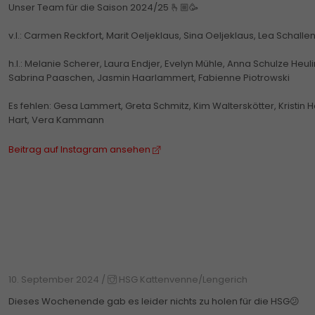
Unser Team für die Saison 2024/25 🫰🏼🥳
v.l.: Carmen Reckfort, Marit Oeljeklaus, Sina Oeljeklaus, Lea Scha
h.l.: Melanie Scherer, Laura Endjer, Evelyn Mühle, Anna Schulze Heuli
Sabrina Paaschen, Jasmin Haarlammert, Fabienne Piotrowski
Es fehlen: Gesa Lammert, Greta Schmitz, Kim Walterskötter, Kristin 
Hart, Vera Kammann
Beitrag auf Instagram ansehen
10. September 2024
/
HSG Kattenvenne/Lengerich
Dieses Wochenende gab es leider nichts zu holen für die HSG😕