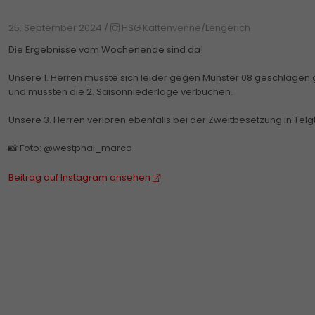
25. September 2024
/
HSG Kattenvenne/Lengerich
Die Ergebnisse vom Wochenende sind da!
Unsere 1. Herren musste sich leider gegen Münster 08 geschlagen g
und mussten die 2. Saisonniederlage verbuchen.
Unsere 3. Herren verloren ebenfalls bei der Zweitbesetzung in Telgt
📸 Foto: @westphal_marco
Beitrag auf Instagram ansehen