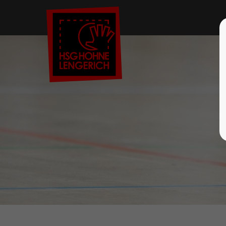
Der Eintrag "offcanvas-col1" existiert
Der Eint
leider nicht.
leider ni