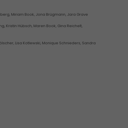
llenberg, Miriam Book, Jona Brügmann, Jara Grave
ng, Kristin Hübsch, Maren Book, Gina Reichelt,
Hölscher, Lisa Kotlewski, Monique Schnieders, Sandra