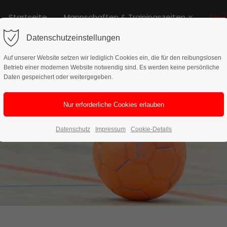
Startseite
Mannschaften & Trainingszeiten
Neui
rag "offcanvas-col2" existiert
Der Eintrag "offcanvas-col3" exi
cht.
leider nicht.
Datenschutzeinstellungen
Auf unserer Website setzen wir lediglich Cookies ein, die für den reibungslosen
Betrieb einer modernen Website notwendig sind. Es werden keine persönliche
Daten gespeichert oder weitergegeben.
Datenschutz
Impressum
Cookie-Details