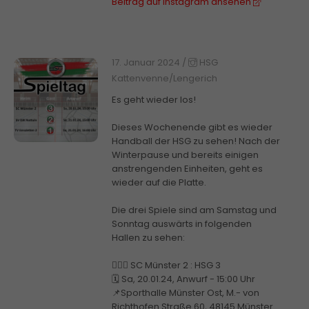
Beitrag auf Instagram ansehen
17. Januar 2024
/
HSG
Kattenvenne/Lengerich
Es geht wieder los!
Dieses Wochenende gibt es wieder
Handball der HSG zu sehen! Nach der
Winterpause und bereits einigen
anstrengenden Einheiten, geht es
wieder auf die Platte.
Die drei Spiele sind am Samstag und
Sonntag auswärts in folgenden
Hallen zu sehen:
🤾🏼‍♂️ SC Münster 2 : HSG 3
🗓️ Sa, 20.01.24, Anwurf - 15:00 Uhr
📌Sporthalle Münster Ost, M.- von
Richthofen Straße 60, 48145 Münster