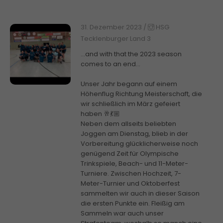
31. Dezember 2023
/
HSG
Tecklenburger Land 3
…and with that the 2023 season
comes to an end…
Unser Jahr begann auf einem
Höhenflug Richtung Meisterschaft, die
wir schließlich im März gefeiert
haben 🥂💃🏼
Neben dem allseits beliebten
Joggen am Dienstag, blieb in der
Vorbereitung glücklicherweise noch
genügend Zeit für Olympische
Trinkspiele, Beach- und 11-Meter-
Turniere. Zwischen Hochzeit, 7-
Meter-Turnier und Oktoberfest
sammelten wir auch in dieser Saison
die ersten Punkte ein. Fleißig am
Sammeln war auch unser