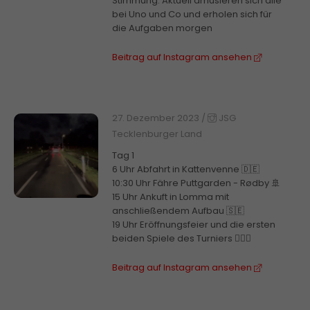
Stimmung. Aktuell amüsieren sich alle
bei Uno und Co und erholen sich für
die Aufgaben morgen
Beitrag auf Instagram ansehen
27. Dezember 2023
/
JSG
Tecklenburger Land
Tag 1
6 Uhr Abfahrt in Kattenvenne 🇩🇪
10:30 Uhr Fähre Puttgarden - Rødby 🚢
15 Uhr Ankuft in Lomma mit
anschließendem Aufbau 🇸🇪
19 Uhr Eröffnungsfeier und die ersten
beiden Spiele des Turniers 🤾🏼‍♂️
Beitrag auf Instagram ansehen