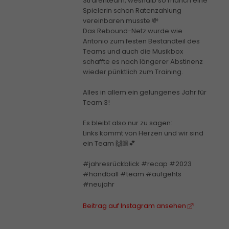
Strafenteam, weshalb so manch eine
Spielerin schon Ratenzahlung
vereinbaren musste 💸
Das Rebound-Netz wurde wie
Antonio zum festen Bestandteil des
Teams und auch die Musikbox
schaffte es nach längerer Abstinenz
wieder pünktlich zum Training.
Alles in allem ein gelungenes Jahr für
Team 3!
Es bleibt also nur zu sagen:
Links kommt von Herzen und wir sind
ein Team 🙌🏼💕
#jahresrückblick #recap #2023
#handball #team #aufgehts
#neujahr
Beitrag auf Instagram ansehen