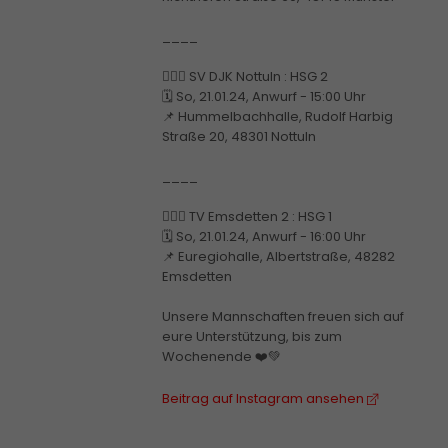
____
🤾🏼‍♂️ SV DJK Nottuln : HSG 2
🗓️ So, 21.01.24, Anwurf - 15:00 Uhr
📌 Hummelbachhalle, Rudolf Harbig
Straße 20, 48301 Nottuln
____
🤾🏼‍♂️ TV Emsdetten 2 : HSG 1
🗓️ So, 21.01.24, Anwurf - 16:00 Uhr
📌 Euregiohalle, Albertstraße, 48282
Emsdetten
Unsere Mannschaften freuen sich auf
eure Unterstützung, bis zum
Wochenende ❤️💚
Beitrag auf Instagram ansehen