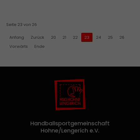
Seite 23 von 26
Anfang
Zurück
20
21
22
23
24
25
26
Vorwärts
Ende
Handballsportgemeinschaft
Hohne/Lengerich e.V.