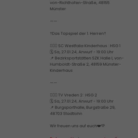
von-Richthofen-Straße, 48155
Münster
——
‼️Das Topspiel der 1. Herren‼️
🤾🏼‍♂️ SC Westfalia Kinderhaus : HSG 1
🗓️ Sa, 27.01.24, Anwurf - 19:00 Uhr
📌 Bezirksportstätten SZK Halle I, von-
Humboldt-Straße 2, 48159 Münster-
Kinderhaus
——
🤾🏼‍♂️ TV Vreden 2 : HSG 2
🗓️ Sa, 27.01.24, Anwurf - 19:00 Uhr
📌 Burgsporthalle, Burgstraße 29,
48703 Stadtlohn
Wir freuen uns auf euch❤️💚